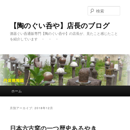
検
索
【陶のぐい呑や】店長のブログ
酒器ぐい呑通販専門【陶のぐい呑や】の店長が、見たこと感じたこと
を紹介しています ・ ・ ・
メインメニュー
ホーム
メインコンテンツへ移動
サブコンテンツへ移動
月別アーカイブ:
2018年12月
日本六古窯の一つ歴史あるやき