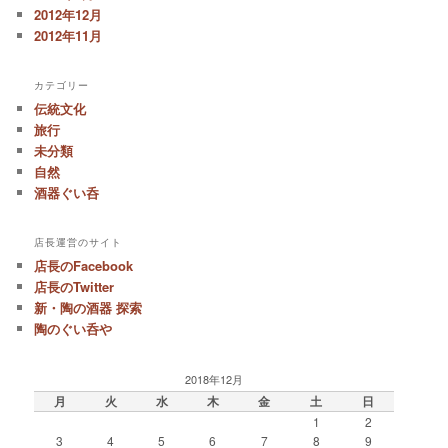
2012年12月
2012年11月
カテゴリー
伝統文化
旅行
未分類
自然
酒器ぐい呑
店長運営のサイト
店長のFacebook
店長のTwitter
新・陶の酒器 探索
陶のぐい呑や
2018年12月
月
火
水
木
金
土
日
1
2
3
4
5
6
7
8
9