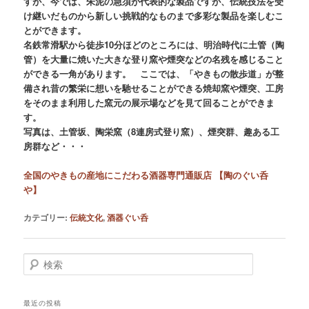
すが、今では、朱泥の急須が代表的な製品ですが、伝統技法を受
け継いだものから新しい挑戦的なものまで多彩な製品を楽しむこ
とができます。
名鉄常滑駅から徒歩10分ほどのところには、明治時代に土管（陶
管）を大量に焼いた大きな登り窯や煙突などの名残を感じること
ができる一角があります。 ここでは、「やきもの散歩道」が整
備され昔の繁栄に想いを馳せることができる焼却窯や煙突、工房
をそのまま利用した窯元の展示場などを見て回ることができま
す。
写真は、土管坂、陶栄窯（8連房式登り窯）、煙突群、趣ある工
房群など・・・
全国のやきもの産地にこだわる酒器専門通販店 【陶のぐい呑
や】
カテゴリー:
伝統文化
,
酒器ぐい呑
検索
最近の投稿